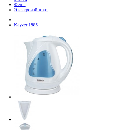
Фены
Электрочайники
Kayzer 1885