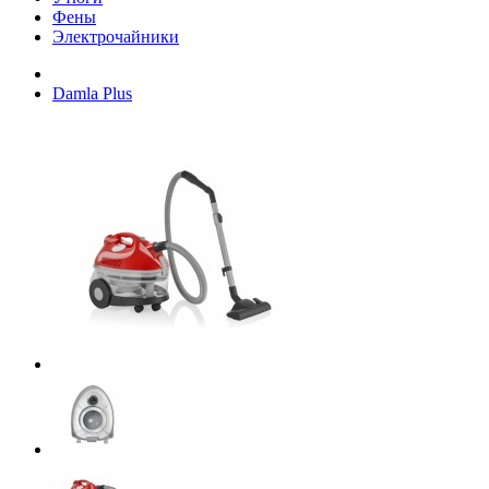
Фены
Электрочайники
Damla Plus