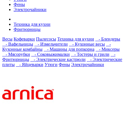
Фены
Электрочайники
Техника для кухни
Фритюрницы
Весы
Кофеварки
Пылесосы
Техника для кухни
- Блендеры
- Вафельницы
- Измельчители
- Кухонные весы
-
Кухонные комбайны
- Машины для попкорна
- Миксеры
- Мясорубки
- Соковыжималки
- Тостеры и грили
-
Фритюрницы
- Электрические кастрюли
- Электрические
плиты
- Яйцеварки
Утюги
Фены
Электрочайники